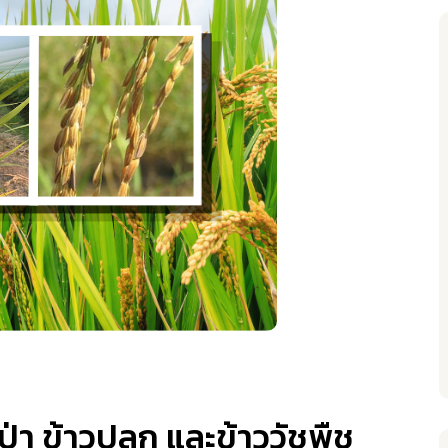
่า ข้าวปลูก และข้าววัชพืช