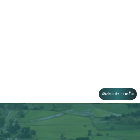
อ่านแล้ว 313
ครั้ง!