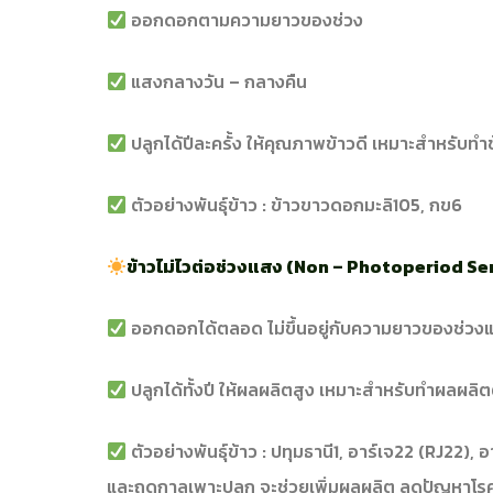
ออกดอกตามความยาวของช่วง
แสงกลางวัน – กลางคืน
ปลูกได้ปีละครั้ง ให้คุณภาพข้าวดี เหมาะสำหรับท
ตัวอย่างพันธุ์ข้าว : ข้าวขาวดอกมะลิ105, กข6
ข้าวไม่ไวต่อช่วงแสง (Non – Photoperiod Se
ออกดอกได้ตลอด ไม่ขึ้นอยู่กับความยาวของช่วง
ปลูกได้ทั้งปี ให้ผลผลิตสูง เหมาะสำหรับทำผลผลิตต
ตัวอย่างพันธุ์ข้าว : ปทุมธานี1, อาร์เจ22 (RJ22),
และฤดูกาลเพาะปลูก จะช่วยเพิ่มผลผลิต ลดปัญหาโรคแ