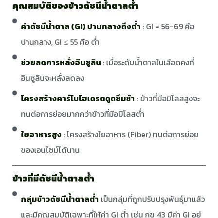
คุณสมบัติของข้าวดัชนีน้ำตาลต่ำ
ค่าดัชนีน้ำตาล (GI) ปานกลางถึงต่ำ
: GI = 56-69 คือ
ปานกลาง, GI ≤ 55 คือ ต่ำ
ช่วยลดการหลั่งอินซูลิน
: เมื่อระดับน้ำตาลในเลือดคงที่
อินซูลินจะหลั่งลดลง
โครงสร้างคาร์โบไฮเดรตดูดซึมช้า
: ข้าวที่มีอมิโลสสูงจะ
ทนต่อการย่อยมากกว่าข้าวที่มีอมิโลสต่ำ
ใยอาหารสูง
: โครงสร้างใยอาหาร (Fiber) ทนต่อการย่อย
ของเอนไซม์ได้นาน
ข้าวที่มีดัชนีน้ำตาลต่ำ
กลุ่มข้าวดัชนีน้ำตาลต่ำ
เป็นกลุ่มที่ถูกปรับปรุงพันธุ์มาแล้ว
และมีคุณสมบัติเฉพาะที่ให้ค่า GI ต่ำ เช่น กข 43 มีค่า GI อยู่