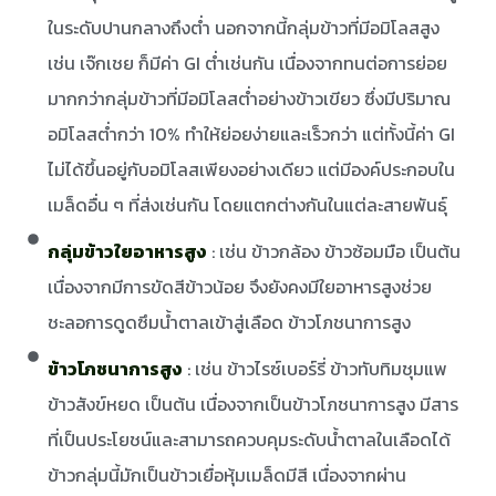
ในระดับปานกลางถึงต่ำ นอกจากนี้กลุ่มข้าวที่มีอมิโลสสูง
เช่น เจ๊กเชย ก็มีค่า GI ต่ำเช่นกัน เนื่องจากทนต่อการย่อย
มากกว่ากลุ่มข้าวที่มีอมิโลสต่ำอย่างข้าวเขียว ซึ่งมีปริมาณ
อมิโลสต่ำกว่า 10% ทำให้ย่อยง่ายและเร็วกว่า แต่ทั้งนี้ค่า GI
ไม่ได้ขึ้นอยู่กับอมิโลสเพียงอย่างเดียว แต่มีองค์ประกอบใน
เมล็ดอื่น ๆ ที่ส่งเช่นกัน โดยแตกต่างกันในแต่ละสายพันธุ์
กลุ่มข้าวใยอาหารสูง
: เช่น ข้าวกล้อง ข้าวซ้อมมือ เป็นต้น
เนื่องจากมีการขัดสีข้าวน้อย จึงยังคงมีใยอาหารสูงช่วย
ชะลอการดูดซึมน้ำตาลเข้าสู่เลือด ข้าวโภชนาการสูง
ข้าวโภชนาการสูง
: เช่น ข้าวไรซ์เบอร์รี่ ข้าวทับทิมชุมแพ
ข้าวสังข์หยด เป็นต้น เนื่องจากเป็นข้าวโภชนาการสูง มีสาร
ที่เป็นประโยชน์และสามารถควบคุมระดับน้ำตาลในเลือดได้
ข้าวกลุ่มนี้มักเป็นข้าวเยื่อหุ้มเมล็ดมีสี เนื่องจากผ่าน