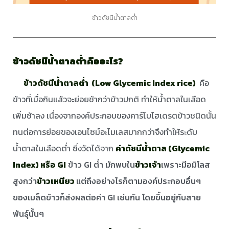
ข้าวดัชนีน้ำตาลต่ำ
ข้าวดัชนีน้ำตาลต่ำคืออะไร?
ข้าวดัชนีน้ำตาลต่ำ (Low Glycemic Index rice)
คือ
ข้าวที่เมื่อกินแล้วจะย่อยช้ากว่าข้าวปกติ ทำให้น้ำตาลในเลือด
เพิ่มช้าลง เนื่องจากองค์ประกอบของคาร์โบไฮเดรตข้าวชนิดนั้น
ทนต่อการย่อยของเอนไซม์อะไมเลสมากกว่าจึงทำให้ระดับ
น้ำตาลในเลือดต่ำ ซึ่งวัดได้จาก
ค่าดัชนีน้ำตาล (
Glycemic
Index)
หรือ GI
ข้าว GI ต่ำ มักพบใน
ข้าวเจ้า
เพราะมีอมิโลส
สูงกว่า
ข้าวเหนียว
แต่ถึงอย่างไรก็ตามองค์ประกอบอื่นๆ
ของเมล็ดข้าวก็ส่งผลต่อค่า GI เช่นกัน โดยขึ้นอยู่กับสาย
พันธุ์นั้นๆ