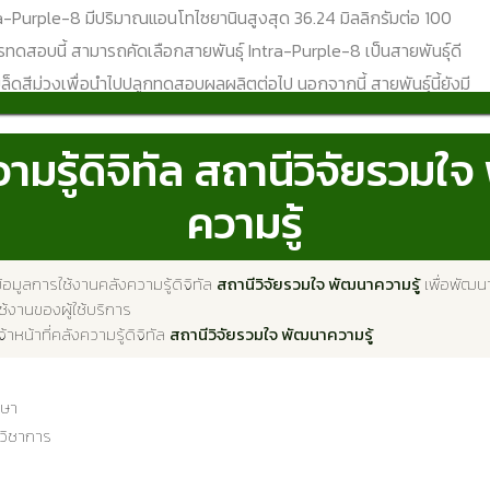
tra-Purple-8 มีปริมาณแอนโทไซยานินสูงสุด 36.24 มิลลิกรัมต่อ 100
รทดสอบนี้ สามารถคัดเลือกสายพันธุ์ Intra-Purple-8 เป็นสายพันธุ์ดี
้มเมล็ดสีม่วงเพื่อนำไปปลูกทดสอบผลผลิตต่อไป นอกจากนี้ สายพันธุ์นี้ยังมี
งสุด มีความยาวของเมล็ดข้าวเปลือก คุณภาพการสี และน้ำหนัก 100
พรุงดังดัมใกล้เคียงกับทันทับทีบพันธุ์ไรซ์เบอร์รี่
ามรู้ดิจิทัล สถานีวิจัยรวมใ
Abstract
ความรู้
ng quality tests can provide useful information for selecting
study aimed to evaluate the physical seed quality, cooking
ocyanin content of purple rice lines. The physical and cooking
้อมูลการใช้งานคลังความรู้ดิจิทัล
สถานีวิจัยรวมใจ พัฒนาความรู้
เพื่อพัฒน
้งานของผู้ใช้บริการ
rple rice lines (Intra-Purple-1 to Intra-Purple-11), which were
จ้าหน้าที่คลังความรู้ดิจิทัล
สถานีวิจัยรวมใจ พัฒนาความรู้
 at the Knowledge Development Research Station, along with
 Riceberry and Pathum Thani 1, were investigated. The
กษา
nged in Completely Randomized Design. The results showed
กวิชาการ
lines had slender grains and a purple seed coat. Their grains
ng grain class 1 and class 2, exhibited good to very good milling