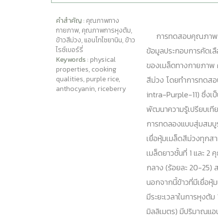
คำสำคัญ
: คุณภาพทาง
กายภาพ, คุณภาพการหุงต้ม,
การทดสอบคุณภาพทาง
ข้าวสีม่วง, แอนโทไซยานิน, ข้าว
ไรซ์เบอร์รี่
ข้อมูลประกอบการคัดเลือ
Keywords
: physical
ของเมล็ดทางกายภาพ คุณ
properties, cooking
qualities, purple rice,
สีม่วง โดยทำการทดสอบกับ
anthocyanin, riceberry
intra-Purple-11) ซึ่งเ
พัฒนาความรู้เปรียบเทียบ
การทดลองแบบสุ่มสมบูร
เยื่อหุ้มเมล็ดสีม่วงทุกสา
เมล็ดยาวชั้นที่ 1 และ 
กลาง (ร้อยละ 20-25) สา
นอกจากนี้ข้าวที่มีเยื่อ
มีระยะเวลาในการหุงต้ม 
มิลลิเมตร) มีปริมาณแอ