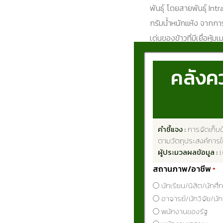
พันธุ์ โดยสายพันธุ์ In
กรัมน้ำหนักแห้ง จากกา
เด่นของข้าวที่มีเยื่อหุ
ปริมาณแอนโทไซยานินสู
เมล็ดที่ดี อีกทั้งมีคุณภา
คลังคว
Physical and cooki
rice varieties. This 
quality and the anth
คำชี้แจง :
การจัดเก็บข
ตามวัตถุประสงค์การใช
qualities of the 11 pu
ผู้ประมวลผลข้อมูล :
เ
developed and grown
สถานภาพ/อาชีพ
*
two check varieties:
นักเรียน/นิสิต/นักศึ
experiment was arra
อาจารย์/นักวิจัย/นั
that all purple rice 
พนักงานของรัฐ
were classified as lo