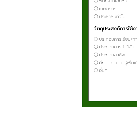
พนักงานเอกชน
qualities, had low (
เกษตรกร
showed the highest 10
ประชาชนทั่วไป
classified as soft-co
วัตถุประสงค์การใช้ง
grain elongation rate
ประกอบการเรียน/ก
among the treatments
ประกอบการทำวิจัย
36.24 mg/100 g dry we
ประกอบอาชีพ
outstanding purple ri
ศึกษาหาความรู้เพิ่มเ
the highest anthocyan
อื่นๆ
high 100-grain weigh
Riceberry.