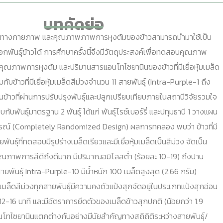
บทคัดย่อ
กายภาพ และคุณภาพภาพการหุงต้มของข้าวสามารถนำมาใช้เป็น
กพันธุ์ข้าวได้ การศึกษาครั้งนี้จึงมีวัตถุประสงค์เพื่อทดสอบคุณภาพ
ภาพการหุงต้ม และปริมานสารแอนโทไซยานินของข้าวที่มีเยื่อหุ้มเมล็ด
ข้าวที่มีเยื่อหุ้มเมล็ดสีม่วงจำนวน 11 สายพันธุ์ (Intra-Purple-1 ถึง
ป็นข้าวที่ผ่านการปรับปรุงพันธุ์และปลูกเปรียบเทียบภายในสถานีวิจัยรวมใจ
กับพันธุ์มาตรฐาน 2 พันธุ์ ได้แก่ พันธุ์โรซ์เบอร์รี่ และปทุมธานี 1 วางแผน
ณ์ (Completely Randomized Design) ผลการทคลอง พบว่า ข้าวที่มี
ยพันธุ์ที่ทดสอบมีรูปร่างเมล็ดเรียวและมีเยื่อหุ้มเมล็ดเป็นสีม่วง จัดเป็น
2 คุณภาพการสีดีถึงดีมาก มีปริมาณอมิโลสต่ำ (ร้อยละ 10-19) ถึงปาน
ยพันธุ์ Intra-Purple-10 มีน้ำหนัก 100 เมล็ดสูงสุด (2.66 กรัม)
หุ้มเมล็ดสีม่วงทุกสายพันธุ์มีความคงตัวแป้งสุกจัดอยู่ในประเภทแป้งสุกอ่อน
12-16 นาที และมีอัตราการยึดตัวของเมล็ดข้าวสุกปกติ (น้อยกว่า 1.9
นโทไซยานินแตกต่างกันอย่างมีนัยสำคัญทางสถิถิติระหว่างสายพันธุ์/