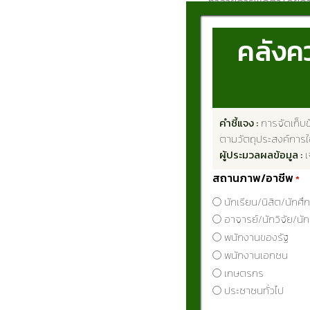
ทำลายการพักตัวโดยการให
เปอร์เซ็นต์ความงอกสูงใ
คลังคว
This study investig
rice seeds. Seed samp
(Japonica) were subj
คำชี้แจง :
การจัดเก็บข
35 days after harves
ตามวัตถุประสงค์การใช
hours. The results s
ผู้ประมวลผลข้อมูล :
เ
For RJP01 (Indica), 
สถานภาพ/อาชีพ
*
treatment at 50 °C f
นักเรียน/นิสิต/นักศึ
germination percent
อาจารย์/นักวิจัย/นั
were subjected imme
พนักงานของรัฐ
for 144 hours, the h
พนักงานเอกชน
เกษตรกร
contrast, the contro
ประชาชนทั่วไป
germination percenta